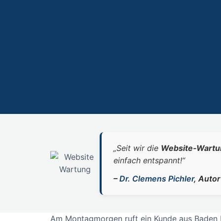
„Seit wir die
Website‑Wartu
einfach entspannt!“
–
Dr. Clemens Pichler
, Auto
Am Montagmorgen ruft ein Kunde aus Baden Ihr