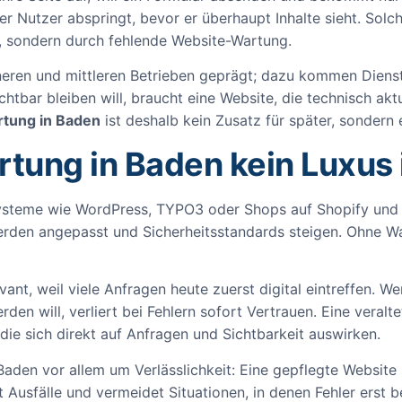
r Nutzer abspringt, bevor er überhaupt Inhalte sieht. Sol
m, sondern durch fehlende Website-Wartung.
ineren und mittleren Betrieben geprägt; dazu kommen Diens
htbar bleiben will, braucht eine Website, die technisch aktu
tung in Baden
ist deshalb kein Zusatz für später, sondern e
ung in Baden kein Luxus 
 Systeme wie WordPress, TYPO3 oder Shops auf Shopify un
rden angepasst und Sicherheitsstandards steigen. Ohne War
ant, weil viele Anfragen heute zuerst digital eintreffen. 
n will, verliert bei Fehlern sofort Vertrauen. Eine veraltet
ie sich direkt auf Anfragen und Sichtbarkeit auswirken.
aden vor allem um Verlässlichkeit: Eine gepflegte Website l
rt Ausfälle und vermeidet Situationen, in denen Fehler ers