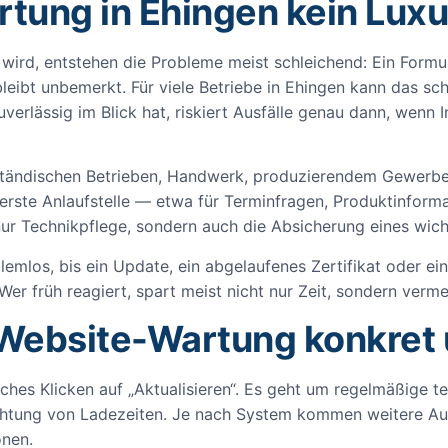
ung in Ehingen kein Luxus
wird, entstehen die Probleme meist schleichend: Ein Formul
bleibt unbemerkt. Für viele Betriebe in Ehingen kann das sch
zuverlässig im Blick hat, riskiert Ausfälle genau dann, wen
elständischen Betrieben, Handwerk, produzierendem Gewerbe
erste Anlaufstelle — etwa für Terminfragen, Produktinform
ur Technikpflege, sondern auch die Absicherung eines wich
lemlos, bis ein Update, ein abgelaufenes Zertifikat oder ein
Wer früh reagiert, spart meist nicht nur Zeit, sondern ver
 Website-Wartung konkret
iches Klicken auf „Aktualisieren“. Es geht um regelmäßige t
htung von Ladezeiten. Je nach System kommen weitere Au
onen.