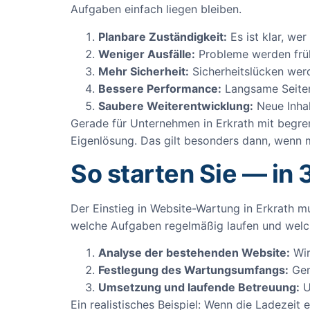
Aufgaben einfach liegen bleiben.
Planbare Zuständigkeit:
Es ist klar, we
Weniger Ausfälle:
Probleme werden früh
Mehr Sicherheit:
Sicherheitslücken werd
Bessere Performance:
Langsame Seiten,
Saubere Weiterentwicklung:
Neue Inhal
Gerade für Unternehmen in Erkrath mit begren
Eigenlösung. Das gilt besonders dann, wenn m
So starten Sie — in 
Der Einstieg in Website-Wartung in Erkrath m
welche Aufgaben regelmäßig laufen und welch
Analyse der bestehenden Website:
Wir
Festlegung des Wartungsumfangs:
Gem
Umsetzung und laufende Betreuung:
U
Ein realistisches Beispiel: Wenn die Ladezei