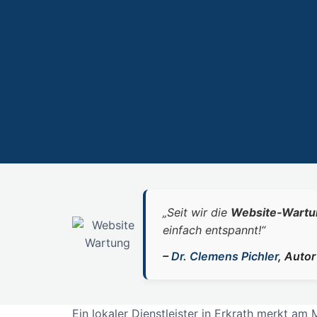
„Seit wir die
Website‑Wartu
einfach entspannt!“
–
Dr. Clemens Pichler
, Auto
Ein lokaler Dienstleister in Erkrath merkt 