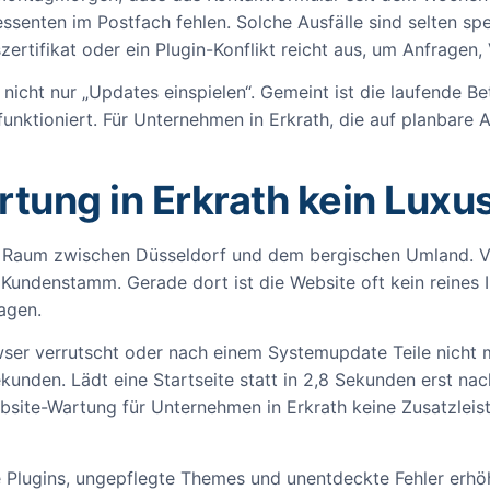
eressenten im Postfach fehlen. Solche Ausfälle sind selten sp
ertifikat oder ein Plugin-Konflikt reicht aus, um Anfragen, 
icht nur „Updates einspielen“. Gemeint ist die laufende Be
unktioniert. Für Unternehmen in Erkrath, die auf planbare 
ng in Erkrath kein Luxus
en Raum zwischen Düsseldorf und dem bergischen Umland. Vie
undenstamm. Gerade dort ist die Website oft kein reines 
agen.
ser verrutscht oder nach einem Systemupdate Teile nicht me
kunden. Lädt eine Startseite statt in 2,8 Sekunden erst nac
ite-Wartung für Unternehmen in Erkrath keine Zusatzleistu
e Plugins, ungepflegte Themes und unentdeckte Fehler erhö