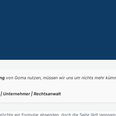
ng
von Goma nutzen, müssen wir uns um nichts mehr kümmern.
r | Unternehmer | Rechtsanwalt
öchte ein Formular absenden, doch die Seite lädt langsam