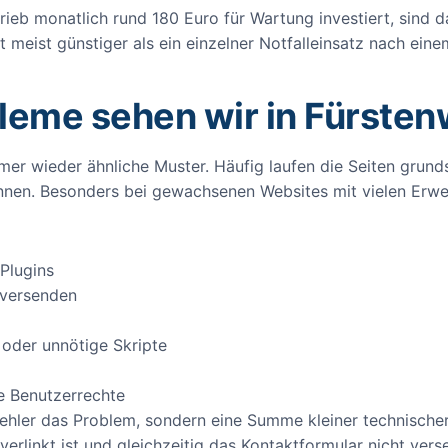
etrieb monatlich rund 180 Euro für Wartung investiert, sind
t meist günstiger als ein einzelner Notfalleinsatz nach eine
leme sehen wir in Fürsten
er wieder ähnliche Muster. Häufig laufen die Seiten grunds
nnen. Besonders bei gewachsenen Websites mit vielen Erwei
 Plugins
g versenden
 oder unnötige Skripte
e Benutzerrechte
er Fehler das Problem, sondern eine Summe kleiner technisc
rlinkt ist und gleichzeitig das Kontaktformular nicht vers