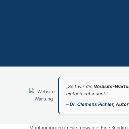
„Seit wir die
Website‑Wartu
einfach entspannt!“
–
Dr. Clemens Pichler
, Auto
Montagmorgen in Fürstenwalde: Eine Kundin m