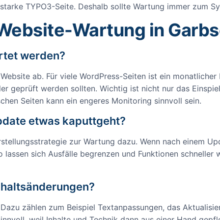
starke TYPO3-Seite. Deshalb sollte Wartung immer zum S
 Website-Wartung in Garb
artet werden?
site ab. Für viele WordPress-Seiten ist ein monatlicher 
ler geprüft werden sollten. Wichtig ist nicht nur das Einsp
schen Seiten kann ein engeres Monitoring sinnvoll sein.
pdate etwas kaputtgeht?
ellungsstrategie zur Wartung dazu. Wenn nach einem Update
lassen sich Ausfälle begrenzen und Funktionen schneller wi
nhaltsänderungen?
Dazu zählen zum Beispiel Textanpassungen, das Aktualisie
sinnvoll, weil Inhalte und Technik dann aus einer Hand gepf