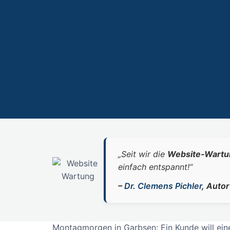
„Seit wir die
Website‑Wartu
einfach entspannt!“
–
Dr. Clemens Pichler
, Auto
Montagmorgen in Garbsen: Ein Kunde will eine