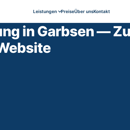
Leistungen
Preise
Über uns
Kontakt
ng in Garbsen — Zu
WordPress Wartung
Höchstes Suchvolumen
 Website
WooCommerce Wartung
E-Commerce-Wartung
Website Wartungsvertrag
Fixe Servicepauschale