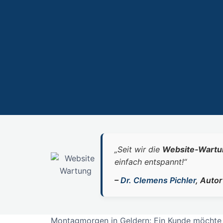
„Seit wir die
Website‑Wartu
einfach entspannt!“
–
Dr. Clemens Pichler
, Auto
Montagmorgen in Geldern: Ein Kunde möchte e