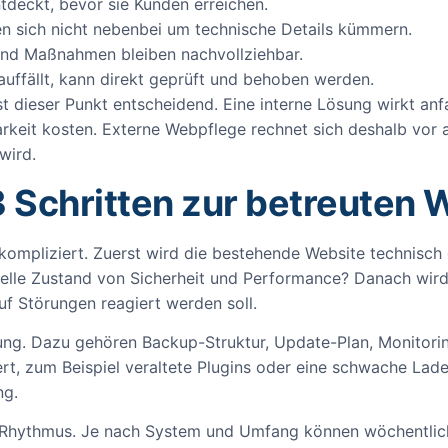
tdeckt, bevor sie Kunden erreichen.
n sich nicht nebenbei um technische Details kümmern.
d Maßnahmen bleiben nachvollziehbar.
ffällt, kann direkt geprüft und behoben werden.
t dieser Punkt entscheidend. Eine interne Lösung wirkt anf
arkeit kosten. Externe Webpflege rechnet sich deshalb vor 
wird.
3 Schritten zur betreuten 
unkompliziert. Zuerst wird die bestehende Website technisc
aktuelle Zustand von Sicherheit und Performance? Danach wi
f Störungen reagiert werden soll.
htung. Dazu gehören Backup-Struktur, Update-Plan, Monitori
t, zum Beispiel veraltete Plugins oder eine schwache Ladez
ng.
en Rhythmus. Je nach System und Umfang können wöchentliche