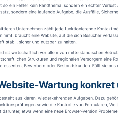
t so ein Fehler kein Randthema, sondern ein echter Verlust
usatz, sondern eine laufende Aufgabe, die Ausfälle, Sicherh
mittleren Unternehmen zählt jede funktionierende Kontaktmö
immt, braucht eine Website, auf die sich Besucher verlass
t stabil, sicher und nutzbar zu halten.
nd ist wirtschaftlich vor allem von mittelständischen Betr
tschaftlichen Strukturen und regionalen Versorgern eine Roll
teressenten, Bewerbern oder Bestandskunden. Fällt sie aus o
 Website-Wartung konkret
esteht aus klaren, wiederkehrenden Aufgaben. Dazu gehör
nktionsprüfungen sowie die Kontrolle von Formularen, Weit
t darunter, etwa wenn eine neue Browser-Version Probleme 