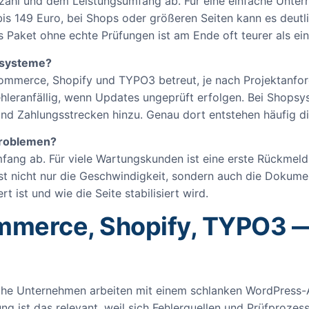
zahl und dem Leistungsumfang ab. Für eine einfache Unter
s 149 Euro, bei Shops oder größeren Seiten kann es deutlich
es Paket ohne echte Prüfungen ist am Ende oft teurer als ei
psysteme?
mmerce, Shopify und TYPO3 betreut, je nach Projektanford
hleranfällig, wenn Updates ungeprüft erfolgen. Bei Shops
d Zahlungsstrecken hinzu. Genau dort entstehen häufig die
Problemen?
ang ab. Für viele Wartungskunden ist eine erste Rückmeldu
 ist nicht nur die Geschwindigkeit, sondern auch die Doku
t ist und wie die Seite stabilisiert wird.
erce, Shopify, TYPO3 — 
nche Unternehmen arbeiten mit einem schlanken WordPress-A
ung ist das relevant, weil sich Fehlerquellen und Prüfprozes