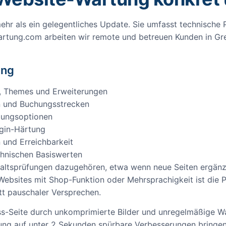
mehr als ein gelegentliches Update. Sie umfasst technisch
wartung.com arbeiten wir remote und betreuen Kunden in Gre
ung
, Themes und Erweiterungen
n und Buchungsstrecken
lungsoptionen
gin-Härtung
 und Erreichbarkeit
chnischen Basiswerten
ltsprüfungen dazugehören, etwa wenn neue Seiten ergänzt
bsites mit Shop-Funktion oder Mehrsprachigkeit ist die P
tt pauschaler Versprechen.
ress-Seite durch unkomprimierte Bilder und unregelmäßige 
gung auf unter 2 Sekunden spürbare Verbesserungen bringen