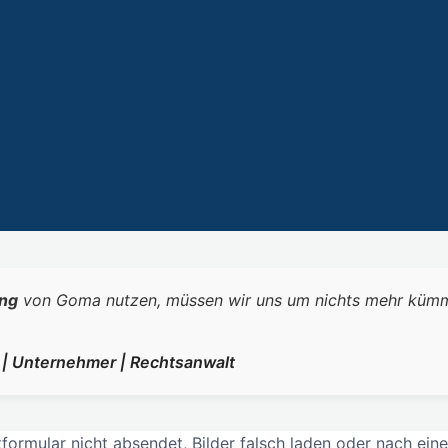
ng
von Goma nutzen, müssen wir uns um nichts mehr kümmern.
r | Unternehmer | Rechtsanwalt
rmular nicht absendet, Bilder falsch laden oder nach eine