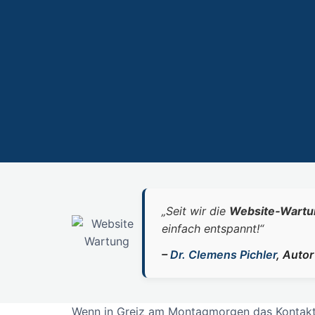
„Seit wir die
Website‑Wartu
einfach entspannt!“
–
Dr. Clemens Pichler
, Auto
Wenn in Greiz am Montagmorgen das Kontaktfo