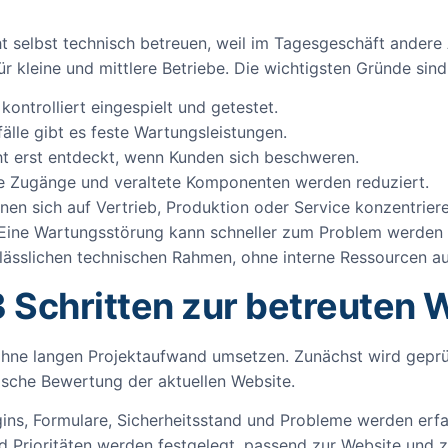
t selbst technisch betreuen, weil im Tagesgeschäft andere
für kleine und mittlere Betriebe. Die wichtigsten Gründe sin
ntrolliert eingespielt und getestet.
älle gibt es feste Wartungsleistungen.
t erst entdeckt, wenn Kunden sich beschweren.
e Zugänge und veraltete Komponenten werden reduziert.
n sich auf Vertrieb, Produktion oder Service konzentriere
. Eine Wartungsstörung kann schneller zum Problem werden a
rlässlichen technischen Rahmen, ohne interne Ressourcen a
3 Schritten zur betreuten 
h ohne langen Projektaufwand umsetzen. Zunächst wird gepr
nische Bewertung der aktuellen Website.
ins, Formulare, Sicherheitsstand und Probleme werden erfa
 Prioritäten werden festgelegt, passend zur Website und 