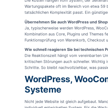
Die Kosten hängen vom System, der Seitenan
Wartungspakete oft im Bereich von etwa 59 bi
tatsächlichen Komplexität passt. Ein günstig
Übernehmen Sie auch WordPress und Sho
Ja, typischerweise werden WordPress, WooCo
Kombination aus Core, Plugins und Themes fe
Funktionsprüfung von Warenkorb, Checkout un
Wie schnell reagieren Sie bei technischen 
Die Reaktionszeit hängt vom vereinbarten Umf
kritischen Störungen auch schneller. Wichtig
Schritte. So bleibt nachvollziehbar, was passier
WordPress, WooComm
Systeme
Nicht jede Website ist gleich aufgebaut. Ma
individuell entwickelten System. Für die Wart