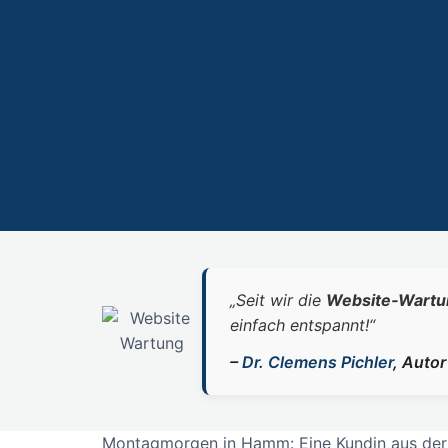
„Seit wir die
Website‑Wartu
einfach entspannt!“
–
Dr. Clemens Pichler
, Auto
Montagmorgen in Hamm: Eine Kundin aus der R