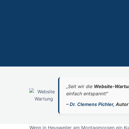
„Seit wir die
Website‑Wartu
einfach entspannt!“
–
Dr. Clemens Pichler
, Auto
Wenn in Heusweiler am Montagmorgen ein Kunde