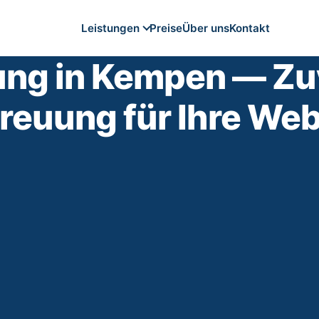
Leistungen
Preise
Über uns
Kontakt
ng in Kempen — Zu
WordPress Wartung
Höchstes Suchvolumen
reuung für Ihre Web
WooCommerce Wartung
E-Commerce-Wartung
Website Wartungsvertrag
Fixe Servicepauschale