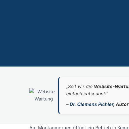
„Seit wir die
Website‑Wartu
einfach entspannt!“
–
Dr. Clemens Pichler
, Auto
Am Montagmorgen öffnet ein Betrieb in Kempen