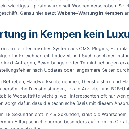
in wichtiges Update wurde seit Wochen verschoben. Solche
geschäft. Genau hier setzt
Website-Wartung in Kempen
an
ung in Kempen kein Luxus
 sondern ein technisches System aus CMS, Plugins, Formulare
olgen für Erreichbarkeit, Ladezeit und Suchmaschinenleist
te direkt Anfragen, Bewerbungen oder Terminbuchungen erz
rstellungsfehler nach Updates oder langsamere Seiten durc
hen Betrieben, Handwerksunternehmen, Dienstleistern und 
persönliche Dienstleistungen, lokale Anbieter und B2B-Un
bile Webauftritte wichtig, weil Interessenten oft nur wen
en
sorgt dafür, dass die technische Basis mit diesem Anspru
t in 1,8 Sekunden erst in 4,9 Sekunden, sinkt die Wahrschein
ern im Alltag schnell spürbar, besonders auf mobilen Geräte
hmenskommunikation.