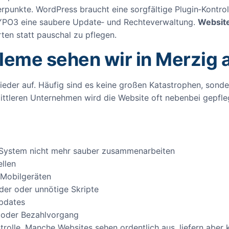
rpunkte. WordPress braucht eine sorgfältige Plugin‑Kontr
PO3 eine saubere Update‑ und Rechteverwaltung.
Website
rten statt pauschal zu pflegen.
leme sehen wir in Merzig 
ieder auf. Häufig sind es keine großen Katastrophen, sonder
mittleren Unternehmen wird die Website oft nebenbei gepfl
en System nicht mehr sauber zusammenarbeiten
ellen
 Mobilgeräten
der oder unnötige Skripte
pdates
 oder Bezahlvorgang
ntrolle. Manche Websites sehen ordentlich aus, liefern abe