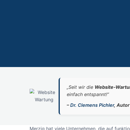
„Seit wir die
Website‑Wartu
einfach entspannt!“
–
Dr. Clemens Pichler
, Auto
Merzig hat viele Unternehmen, die auf funkt