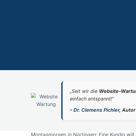
„Seit wir die
Website‑Wartu
einfach entspannt!“
–
Dr. Clemens Pichler
, Auto
Montagmorgen in Nürtingen: Eine Kundin will 