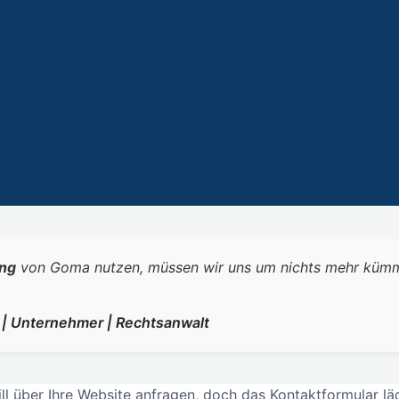
ng
von Goma nutzen, müssen wir uns um nichts mehr kümmern.
r | Unternehmer | Rechtsanwalt
l über Ihre Website anfragen, doch das Kontaktformular läd