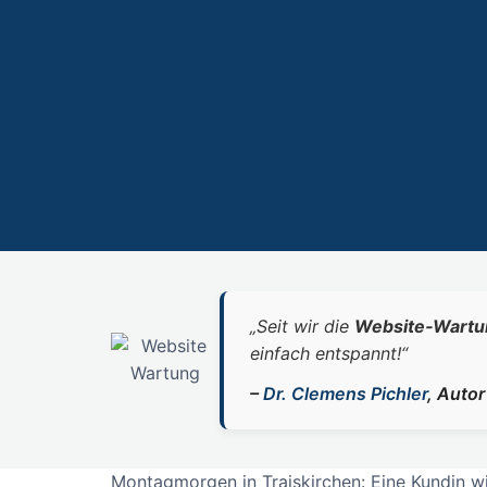
„Seit wir die
Website‑Wartu
einfach entspannt!“
–
Dr. Clemens Pichler
, Auto
Montagmorgen in Traiskirchen: Eine Kundin wil