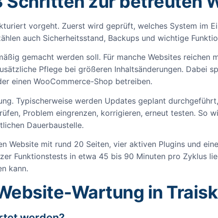
3 Schritten zur betreuten 
kturiert vorgeht. Zuerst wird geprüft, welches System im Ei
 zählen auch Sicherheitsstand, Backups und wichtige Funkt
elmäßig gemacht werden soll. Für manche Websites reichen 
ätzliche Pflege bei größeren Inhaltsänderungen. Dabei spie
oder einen WooCommerce-Shop betreiben.
euung. Typischerweise werden Updates geplant durchgeführ
 prüfen, Problem eingrenzen, korrigieren, erneut testen. So w
tlichen Dauerbaustelle.
oßen Website mit rund 20 Seiten, vier aktiven Plugins und e
er Funktionstests in etwa 45 bis 90 Minuten pro Zyklus lie
en kann.
Website-Wartung in Traisk
artet werden?