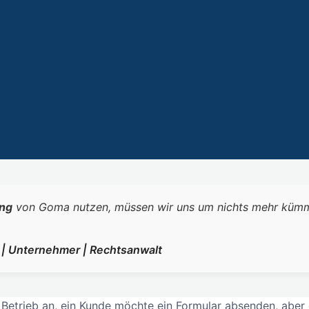
ng
von Goma nutzen, müssen wir uns um nichts mehr kümmern.
r | Unternehmer | Rechtsanwalt
etrieb an, ein Kunde möchte ein Formular absenden, aber d