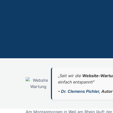
„Seit wir die
Website‑Wartu
einfach entspannt!“
–
Dr. Clemens Pichler
, Auto
Am Montagmorgen in Weil am Rhein läuft der B